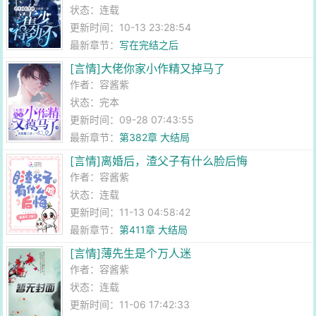
状态：连载
更新时间：10-13 23:28:54
最新章节：
写在完结之后
[言情]大佬你家小作精又掉马了
作者：
容酱紫
状态：完本
更新时间：09-28 07:43:55
最新章节：
第382章 大结局
[言情]离婚后，渣父子有什么脸后悔
作者：
容酱紫
状态：连载
更新时间：11-13 04:58:42
最新章节：
第411章 大结局
[言情]薄先生是个万人迷
作者：
容酱紫
状态：连载
更新时间：11-06 17:42:33