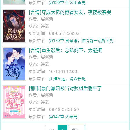
最新章节：
第120章 什么叫直男
[言情]穿成大佬的假冒女友，夜夜被亲哭
作者：
容酱紫
状态：连载
更新时间：08-05 21:39:03
最新章节：
第170章 贺景谦，你冷静一点好不好
[言情]重生影后：总统阁下，太能撩
作者：
容酱紫
状态：连载
更新时间：10-16 11:12:03
最新章节：
江淮甚远，清欢长随
[都市]豪门寡妇被当对照组后躺平了
作者：
容酱紫
状态：连载
更新时间：09-19 07:51:50
最新章节：
第147章 大结局·