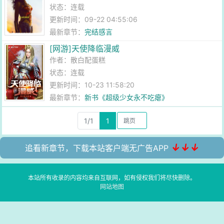
状态：连载
更新时间：09-22 04:55:06
最新章节：
完结感言
[网游]天使降临漫威
作者：
散白配蛋糕
状态：连载
更新时间：10-23 11:58:20
最新章节：
新书《超级少女永不吃瘪》
1/1
1
↓↓↓
追看新章节，下载本站客户端无广告APP
本站所有收录的内容均来自互联网，如有侵权我们将尽快删除。
网站地图