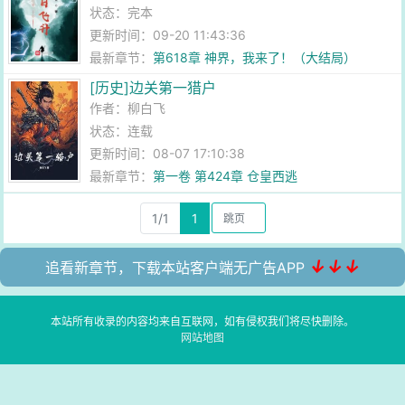
状态：完本
更新时间：09-20 11:43:36
最新章节：
第618章 神界，我来了！（大结局）
[历史]边关第一猎户
作者：
柳白飞
状态：连载
更新时间：08-07 17:10:38
最新章节：
第一卷 第424章 仓皇西逃
1/1
1
↓↓↓
追看新章节，下载本站客户端无广告APP
本站所有收录的内容均来自互联网，如有侵权我们将尽快删除。
网站地图