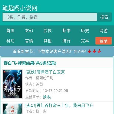
笔趣阁小说网
搜索
首页
玄幻
武侠
都市
历史
网游
科幻
言情
其他
排行
完本
登录
↓↓↓
追看新章节，下载本站客户端无广告APP
柳白飞-搜索结果(共3条记录)
[武侠]薄情浪子白玉京
作者：
柳絮纷飞时
状态：连载
更新时间：10-17 20:21:05
最新章节：
换本。
[玄幻]医仙谷打杂三十年，我白日飞升
作者：
柳一条