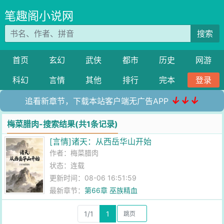
笔趣阁小说网
搜索
首页
玄幻
武侠
都市
历史
网游
科幻
言情
其他
排行
完本
登录
↓↓↓
追看新章节，下载本站客户端无广告APP
梅菜腊肉-搜索结果(共1条记录)
[言情]诸天：从西岳华山开始
作者：
梅菜腊肉
状态：连载
更新时间：08-06 16:51:59
最新章节：
第66章 巫族精血
1/1
1