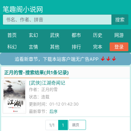
笔趣阁小说网
搜索
首页
玄幻
武侠
都市
历史
网游
科幻
言情
其他
排行
完本
登录
↓↓↓
追看新章节，下载本站客户端无广告APP
正月的雪-搜索结果(共1条记录)
[武侠]江湖奇闻记
作者：
正月的雪
状态：连载
更新时间：01-12 01:42:30
最新章节：
后序
1/1
1