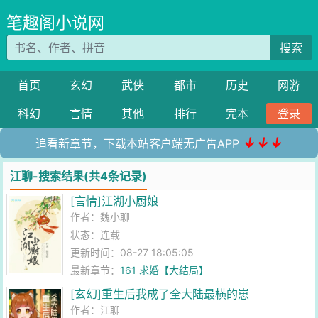
笔趣阁小说网
搜索
首页
玄幻
武侠
都市
历史
网游
科幻
言情
其他
排行
完本
登录
↓↓↓
追看新章节，下载本站客户端无广告APP
江聊-搜索结果(共4条记录)
[言情]江湖小厨娘
作者：
魏小聊
状态：连载
更新时间：08-27 18:05:05
最新章节：
161 求婚【大结局】
[玄幻]重生后我成了全大陆最横的崽
作者：
江聊