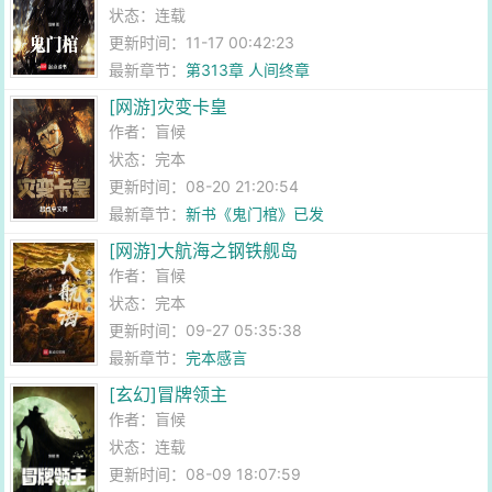
状态：连载
更新时间：11-17 00:42:23
最新章节：
第313章 人间终章
[网游]灾变卡皇
作者：
盲候
状态：完本
更新时间：08-20 21:20:54
最新章节：
新书《鬼门棺》已发
[网游]大航海之钢铁舰岛
作者：
盲候
状态：完本
更新时间：09-27 05:35:38
最新章节：
完本感言
[玄幻]冒牌领主
作者：
盲候
状态：连载
更新时间：08-09 18:07:59