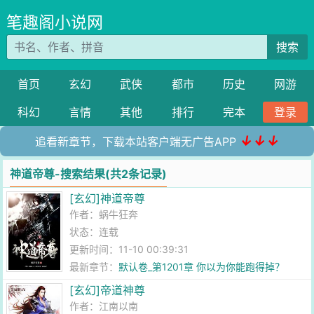
笔趣阁小说网
搜索
首页
玄幻
武侠
都市
历史
网游
科幻
言情
其他
排行
完本
登录
↓↓↓
追看新章节，下载本站客户端无广告APP
神道帝尊-搜索结果(共2条记录)
[玄幻]神道帝尊
作者：
蜗牛狂奔
状态：连载
更新时间：11-10 00:39:31
最新章节：
默认卷_第1201章 你以为你能跑得掉？
[玄幻]帝道神尊
作者：
江南以南