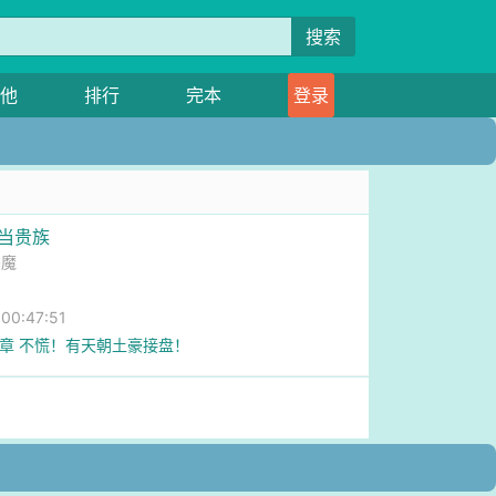
搜索
他
排行
完本
登录
伦当贵族
恶魔
0:47:51
2章 不慌！有天朝土豪接盘！