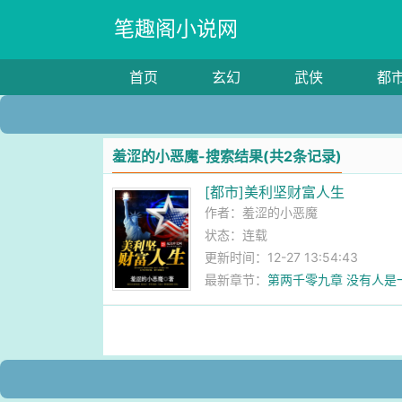
笔趣阁小说网
首页
玄幻
武侠
都
羞涩的小恶魔-搜索结果(共2条记录)
[都市]美利坚财富人生
作者：
羞涩的小恶魔
状态：连载
更新时间：12-27 13:54:43
最新章节：
第两千零九章 没有人是