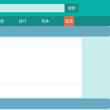
搜索
他
排行
完本
登录