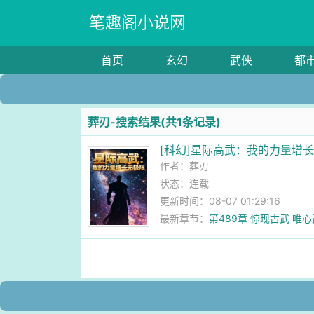
笔趣阁小说网
首页
玄幻
武侠
都
葬刃-搜索结果(共1条记录)
[科幻]星际高武：我的力量增
作者：
葬刃
状态：连载
更新时间：08-07 01:29:16
最新章节：
第489章 惊现古武 唯