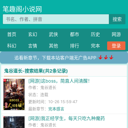
笔趣阁小说网
搜索
首页
玄幻
武侠
都市
历史
网游
科幻
言情
其他
排行
完本
登录
↓↓↓
追看新章节，下载本站客户端无广告APP
鬼谷道长-搜索结果(共2条记录)
[网游]这boss，简直人间清醒！
作者：
鬼谷道长
状态：连载
更新时间：10-26 15:59:47
最新章节：
完本感言
[网游]我正经学生，每天只吃九种魔药
作者：
鬼谷道长