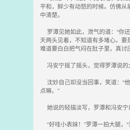
平和，鲜少有动怒的时候。仿佛从
中清楚。
罗潭见她如此，泄气的道：“你还
天两头见着，不知道有多堵心。要
难道要白白把气闷在肚子里，真讨厌
冯安宁摇了摇头，觉得罗潭说的
沈妙自己却没当回事，笑道：“他
点嘛。”
她说的轻描淡写，罗潭和冯安宁却
“好哇小表妹！”罗潭一拍大腿，