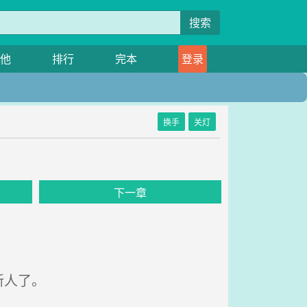
搜索
他
排行
完本
登录
换手
关灯
下一章
新人了。