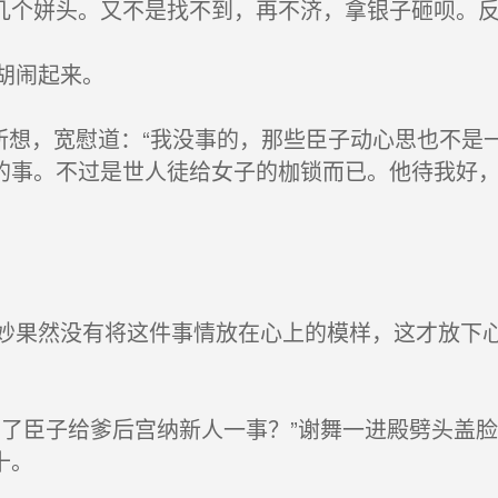
几个姘头。又不是找不到，再不济，拿银子砸呗。反
胡闹起来。
所想，宽慰道：“我没事的，那些臣子动心思也不是
的事。不过是世人徒给女子的枷锁而已。他待我好
果然没有将这件事情放在心上的模样，这才放下心
了臣子给爹后宫纳新人一事？”谢舞一进殿劈头盖
十。