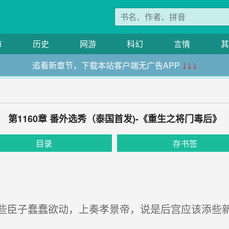
市
历史
网游
科幻
言情
其
追看新章节，下载本站客户端无广告APP
↓↓↓
第1160章 番外选秀（泰国首发)-《重生之将门毒后》
目录
存书签
臣子蠢蠢欲动，上奏孝景帝，说是后宫应该添些