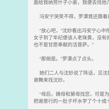
面给我纳劳什子小妾，我便去找他
冯安宁哭笑不得，罗潭竟还跟着
“放心吧，”沈妙看出冯安宁心中
女子到了年纪便该人老珠黄，没有
也不是甘愿奉献的活菩萨。”
“那倒是。”罗潭点了点头。
她们二人与沈妙说了阵话，见沈妙
谢舞来找沈妙。
“母后，姨母和舅母找您，可是为
把谢景行的一肚子坏水学了个十成