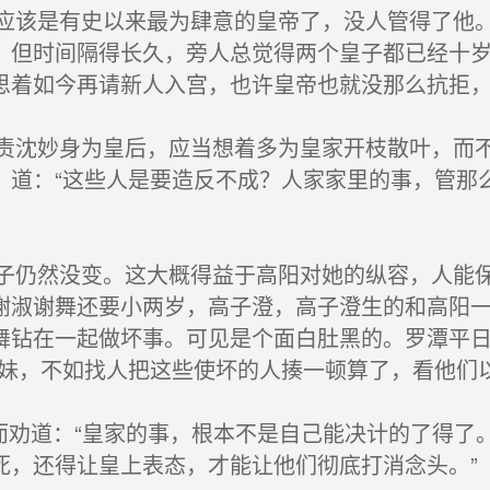
该是有史以来最为肆意的皇帝了，没人管得了他。
。但时间隔得长久，旁人总觉得两个皇子都已经十
思着如今再请新人入宫，也许皇帝也就没那么抗拒
沈妙身为皇后，应当想着多为皇家开枝散叶，而不
，道：“这些人是要造反不成？人家家里的事，管那
仍然没变。这大概得益于高阳对她的纵容，人能保
谢淑谢舞还要小两岁，高子澄，高子澄生的和高阳
舞钻在一起做坏事。可见是个面白肚黑的。罗潭平
表妹，不如找人把这些使坏的人揍一顿算了，看他们以
而劝道：“皇家的事，根本不是自己能决计的了得了
死，还得让皇上表态，才能让他们彻底打消念头。”