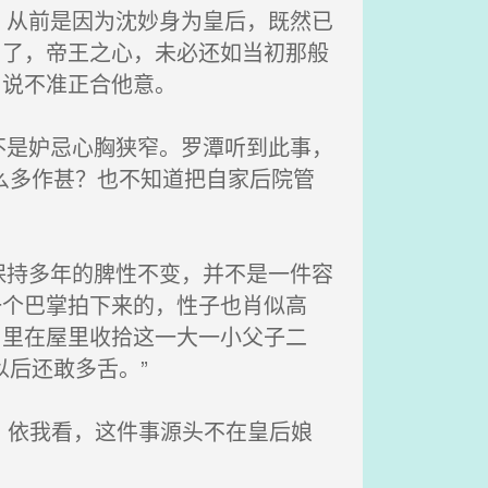
从前是因为沈妙身为皇后，既然已
岁了，帝王之心，未必还如当初那般
，说不准正合他意。
是妒忌心胸狭窄。罗潭听到此事，
么多作甚？也不知道把自家后院管
持多年的脾性不变，并不是一件容
一个巴掌拍下来的，性子也肖似高
日里在屋里收拾这一大一小父子二
后还敢多舌。”
。依我看，这件事源头不在皇后娘