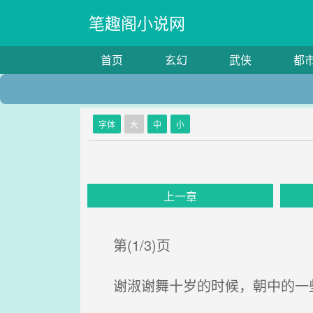
笔趣阁小说网
首页
玄幻
武侠
都
字体
大
中
小
上一章
第(1/3)页
谢淑谢舞十岁的时候，朝中的一些