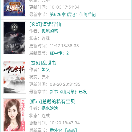
更新时间：10-03 17:51:34
最新章节：
第626章 后记：仙剑后记
[玄幻]道诡异仙
作者：
狐尾的笔
状态：连载
更新时间：11-17 18:38:38
最新章节：
红中传：2
[玄幻]乱世书
作者：
姬叉
状态：完本
更新时间：08-20 20:31:35
最新章节：
新书《山河祭》已发
[都市]总裁的私有宝贝
作者：
祸水泱泱
状态：连载
更新时间：10-20 18:47:34
最新章节：
番外14【淼淼】