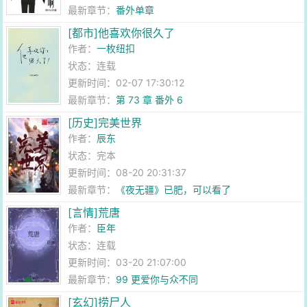
最新章节：
番外单章
[都市]他喜欢你很久了
作者：
一枚纽扣
状态：连载
更新时间：02-07 17:30:12
最新章节：
第 73 章 番外 6
[历史]完美世界
作者：
辰东
状态：完本
更新时间：08-20 20:31:37
最新章节：
《夜无疆》已肥，可以看了
[言情]荒唐
作者：
臣年
状态：连载
更新时间：03-20 21:07:00
最新章节：
99 更爱你与众不同
[玄幻]捞尸人