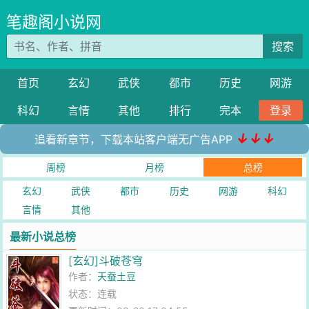
笔趣阁小说网
搜索
首页
玄幻
武侠
都市
历史
网游
科幻
言情
其他
排行
完本
登录
↓↓↓
追看新章节，下载本站客户端无广告APP
周榜
月榜
总榜
玄幻
武侠
都市
历史
网游
科幻
言情
其他
最新小说总榜
[玄幻]斗破苍穹
作者：
天蚕土豆
状态：连载