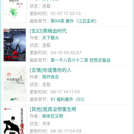
状态：连载
更新时间：02-07 17:30:13
最新章节：
第94章 番外（江忍孟听）
[玄幻]黑暗血时代
作者：
天下飘火
状态：连载
更新时间：04-10 00:42:57
最新章节：
第一千八百六十二章 恐慌式备战
[言情]你或像你的人
作者：
明开夜合
状态：连载
更新时间：06-17 14:11:05
最新章节：
61 福利番外（03）
[其他]我真没想重生啊
作者：
柳岸花又明
状态：完本
更新时间：08-20 17:04:59