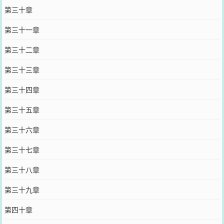
第三十章
第三十一章
第三十二章
第三十三章
第三十四章
第三十五章
第三十六章
第三十七章
第三十八章
第三十九章
第四十章