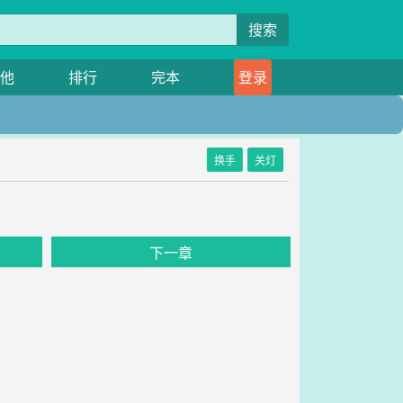
搜索
他
排行
完本
登录
换手
关灯
下一章