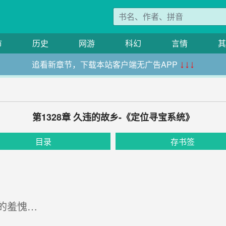
市
历史
网游
科幻
言情
其
追看新章节，下载本站客户端无广告APP
↓↓↓
第1328章 久违的故乡-《定位寻宝系统》
目录
存书签
的羞愧…