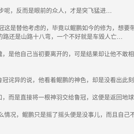
步呢，反而是眼前的众人，才是突飞猛进…
这是替他考虑的，毕竟以鲲鹏如今的修为，想要带
的路还是山路十八弯，一个不好就是车毁人亡…
愧，是他自己当初要离开的，可是结果却让他不敢
鲁冠诧异的说，他看着鲲鹏的神色，却是没看出此刻
口，而是直接将一根神羽交给鲁冠，这便是返回地球
情况，鲲鹏只是摇了摇头便是没事儿，而且自己不