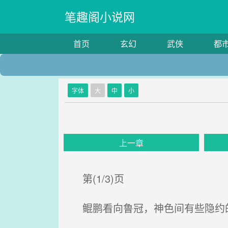
笔趣阁小说网
首页
玄幻
武侠
都
字体
大
中
小
上一章
第(1/3)页
鲲鹏看向鲁冠，神色间有些隐约