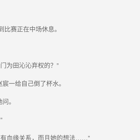
到比赛正在中场休息。
门为田沁沁弃权的？”
赵宸一给自己倒了杯水。
地问。
”
有血缘关系，而且她的想法……”