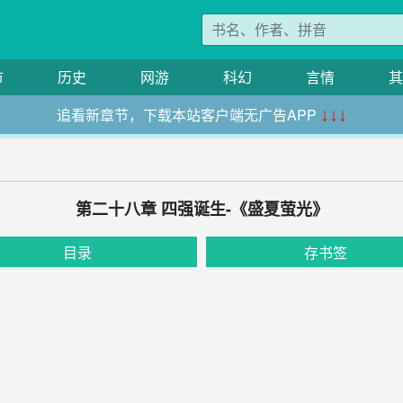
市
历史
网游
科幻
言情
其
追看新章节，下载本站客户端无广告APP
↓↓↓
第二十八章 四强诞生-《盛夏萤光》
目录
存书签