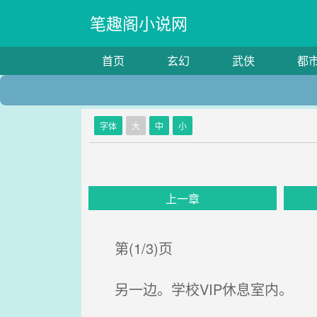
笔趣阁小说网
首页
玄幻
武侠
都
字体
大
中
小
上一章
第(1/3)页
另一边。学校VIP休息室内。