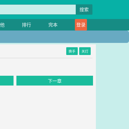
搜索
他
排行
完本
登录
换手
关灯
下一章