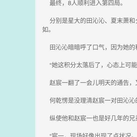
最终，8人顺利进入第四局。
分别是星大的田沁沁、夏末萧和夕
如。
田沁沁暗暗呼了口气，因为她的积
“她这积分太落后了，心态上可能
赵宸一翻了一会儿明天的通告，又
何乾愣是没理清赵宸一对田沁沁
纵使他和赵宸一也是好几年的兄
“宸一，现场好像出现了点状况。