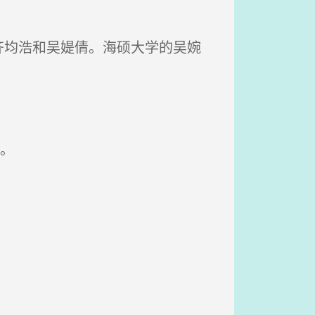
均浩和吴媞倩。海硕大学的吴婉
。