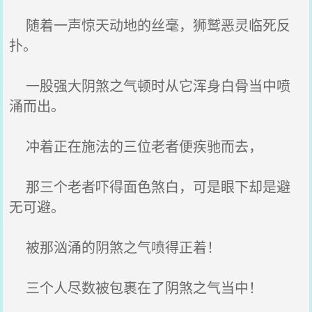
随着一声惊天动地的丝毫，狮鹫恶灵临死反
扑。
一股强大阴煞之气顿时从它浑身白骨当中喷
涌而出。
冲着正在施法的三位老者便疾驰而去，
那三个老者吓得面色煞白，可是眼下却是避
无可避。
被那汹涌的阴煞之气喷得正着！
三个人尽数被包裹在了阴煞之气当中！