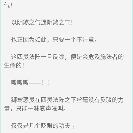
气！
以阴煞之气逼阴煞之气！
也正因为如此，只要一个不注意，
这四灵法阵一旦反噬，便是会危及施法者的
生命的！
嗷嗷嗷——！！
狮鹫恶灵在四灵法阵之下丝毫没有反驳的力
量，只能一味哀声嚎叫。
仅仅是几个眨眼的功夫 ，