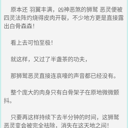
原本还 羽翼丰满，凶神恶煞的狮鹫 恶灵便被
四灵法阵灼烧得皮肉开裂，不少地方更是直接露
出白骨森森！
看上去可怕至极！
就这样，又过了半盏茶的功夫，
那狮鹫恶灵直接连哀嚎的声音都已经没有。
整个庞大的肉身只有白骨架子在原地微微颤
抖。
只要再这样持续下去半分钟的时间，这狮鹫
恶灵变会被完全祛除，消失在这天地之间！