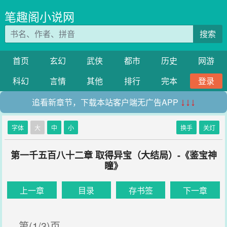
笔趣阁小说网
搜索
首页
玄幻
武侠
都市
历史
网游
科幻
言情
其他
排行
完本
登录
追看新章节，下载本站客户端无广告APP
↓↓↓
字体
大
中
小
换手
关灯
第一千五百八十二章 取得异宝（大结局）-《鉴宝神
瞳》
上一章
目录
存书签
下一章
第(1/3)页