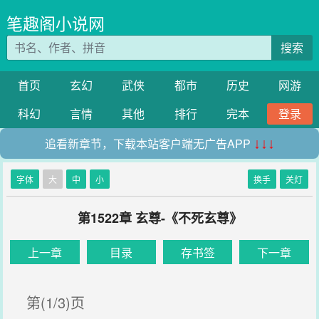
笔趣阁小说网
搜索
首页
玄幻
武侠
都市
历史
网游
科幻
言情
其他
排行
完本
登录
追看新章节，下载本站客户端无广告APP
↓↓↓
字体
大
中
小
换手
关灯
第1522章 玄尊-《不死玄尊》
上一章
目录
存书签
下一章
第(1/3)页