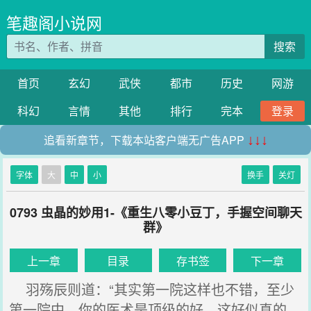
笔趣阁小说网
搜索
首页
玄幻
武侠
都市
历史
网游
科幻
言情
其他
排行
完本
登录
追看新章节，下载本站客户端无广告APP
↓↓↓
字体
大
中
小
换手
关灯
0793 虫晶的妙用1-《重生八零小豆丁，手握空间聊天
群》
上一章
目录
存书签
下一章
羽殇辰则道：“其实第一院这样也不错，至少
第一院中，你的医术是顶级的好，这好似真的，