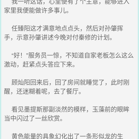
我一听这话，心里便有了个主意，能够进入
家里我便能做许多事儿。
任臻阳这才满意地点点头，然后对孙肇挥
手，示意孙肇讲述今晚对付秦修的计划。
“好！”服务员一惊，不知道自家老板怎么这么
激动，赶紧点头答应下来。
顾灿阳回来后，回了房间就睡觉了，此时刚
醒，还迷糊着呢，去了餐厅。
看见墨提斯那副淡然的模样，玉藻前的眼眸
当中闪过了一丝欣赏。
黄色能量的具象幻化出了一条形似龙的生